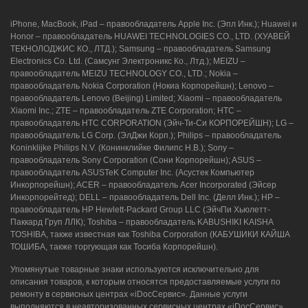
iPhone, MacBook, iPad – правообладатель Apple Inc. (Эпл Инк.); Huawei и
Honor – правообладатель HUAWEI TECHNOLOGIES CO., LTD. (ХУАВЕЙ
ТЕКНОЛОДЖИС КО., ЛТД.); Samsung – правообладатель Samsung
Electronics Co. Ltd. (Самсунг Электроникс Ко., Лтд.); MEIZU –
правообладатель MEIZU TECHNOLOGY CO., LTD.; Nokia –
правообладатель Nokia Corporation (Нокиа Корпорейшн); Lenovo –
правообладатель Lenovo (Beijing) Limited; Xiaomi – правообладатель
Xiaomi Inc.; ZTE – правообладатель ZTE Corporation; HTC –
правообладатель HTC CORPORATION (Эйч-Ти-Си КОРПОРЕЙШН); LG –
правообладатель LG Corp. (ЭлДжи Корп.); Philips – правообладатель
Koninklijke Philips N.V. (Конинклийке Филипс Н.В.); Sony –
правообладатель Sony Corporation (Сони Корпорейшн); ASUS –
правообладатель ASUSTeK Computer Inc. (Асустек Компьютер
Инкорпорейшн); ACER – правообладатель Acer Incorporated (Эйсер
Инкорпорейтед); DELL – правообладатель Dell Inc. (Делл Инк.); HP –
правообладатель HP Hewlett-Packard Group LLC (ЭйчПи Хьюлетт-
Паккард Груп ЛЛК); Toshiba – правообладатель KABUSHIKI KAISHA
TOSHIBA, также известная как Toshiba Corporation (КАБУШИКИ КАЙША
ТОШИБА, также торгующая как Тосиба Корпорейшн).
Упомянутые товарные знаки используются исключительно для
описания товаров, к которым относятся предоставляемые услуги по
ремонту в сервисных центрах «iDocСервис». Данные услуги
выполняются в неавторизованных сервисных центрах «iDocСервис»,