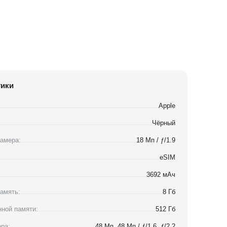
тики
Apple
Чёрный
амера:
18 Мп / ƒ/1.9
eSIM
3692 мАч
амять:
8 Гб
ной памяти:
512 Гб
ра:
48 Мп, 48 Мп / ƒ/1.6, ƒ/2.2