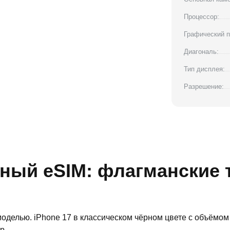
Процессор:
Графический п
Диагональ:
Тип дисплея:
Разрешение:
рный eSIM: флагманские 
моделью. iPhone 17 в классическом чёрном цвете с объёмо
р.