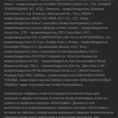
Honor – правообладатель HUAWEI TECHNOLOGIES CO., LTD. (ХУАВЕЙ
ТЕКНОЛОДЖИС КО., ЛТД.); Samsung – правообладатель Samsung
Electronics Co. Ltd. (Самсунг Электроникс Ко., Лтд.); MEIZU –
правообладатель MEIZU TECHNOLOGY CO., LTD.; Nokia –
правообладатель Nokia Corporation (Нокиа Корпорейшн); Lenovo –
правообладатель Lenovo (Beijing) Limited; Xiaomi – правообладатель
Xiaomi Inc.; ZTE – правообладатель ZTE Corporation; HTC –
правообладатель HTC CORPORATION (Эйч-Ти-Си КОРПОРЕЙШН); LG –
правообладатель LG Corp. (ЭлДжи Корп.); Philips – правообладатель
Koninklijke Philips N.V. (Конинклийке Филипс Н.В.); Sony –
правообладатель Sony Corporation (Сони Корпорейшн); ASUS –
правообладатель ASUSTeK Computer Inc. (Асустек Компьютер
Инкорпорейшн); ACER – правообладатель Acer Incorporated (Эйсер
Инкорпорейтед); DELL – правообладатель Dell Inc. (Делл Инк.); HP –
правообладатель HP Hewlett-Packard Group LLC (ЭйчПи Хьюлетт-
Паккард Груп ЛЛК); Toshiba – правообладатель KABUSHIKI KAISHA
TOSHIBA, также известная как Toshiba Corporation (КАБУШИКИ КАЙША
ТОШИБА, также торгующая как Тосиба Корпорейшн).
Упомянутые товарные знаки используются исключительно для
описания товаров, к которым относятся предоставляемые услуги по
ремонту в сервисных центрах «iDocСервис». Данные услуги
выполняются в неавторизованных сервисных центрах «iDocСервис»,
которые не связаны с владельцами указанных товарных знаков и/или их
официальными представителями в отношении продукции, уже