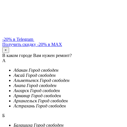
-20% в Telegram
Получить скидку -20% в MAX
×
В каком городе Вам нужен ремонт?
А
Абакан
Город свободен
Аксай
Город свободен
Альметьевск
Город свободен
Анапа
Город свободен
Ангарск
Город свободен
Армавир
Город свободен
Архангельск
Город свободен
Астрахань
Город свободен
Б
Балашиха
Город свободен