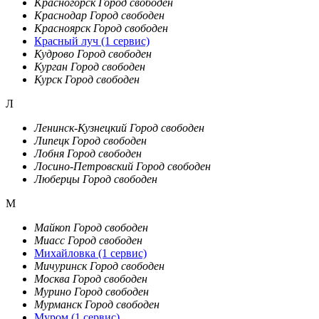
Красногорск
Город свободен
Краснодар
Город свободен
Красноярск
Город свободен
Красный луч
(1 сервис)
Кудрово
Город свободен
Курган
Город свободен
Курск
Город свободен
Л
Ленинск-Кузнецкий
Город свободен
Липецк
Город свободен
Лобня
Город свободен
Лосино-Петровский
Город свободен
Люберцы
Город свободен
М
Майкоп
Город свободен
Миасс
Город свободен
Михайловка
(1 сервис)
Мичуринск
Город свободен
Москва
Город свободен
Мурино
Город свободен
Мурманск
Город свободен
Муром
(1 сервис)