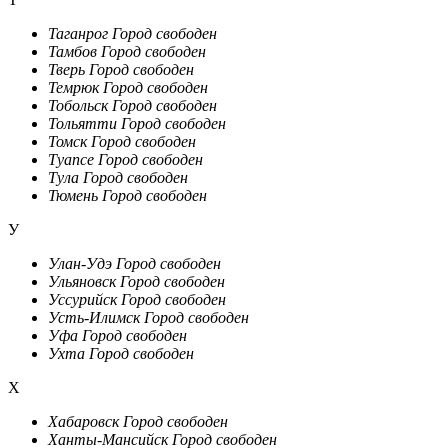
Таганрог
Город свободен
Тамбов
Город свободен
Тверь
Город свободен
Темрюк
Город свободен
Тобольск
Город свободен
Тольятти
Город свободен
Томск
Город свободен
Туапсе
Город свободен
Тула
Город свободен
Тюмень
Город свободен
У
Улан-Удэ
Город свободен
Ульяновск
Город свободен
Уссурийск
Город свободен
Усть-Илимск
Город свободен
Уфа
Город свободен
Ухта
Город свободен
Х
Хабаровск
Город свободен
Ханты-Мансийск
Город свободен