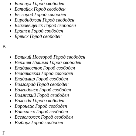
Барнаул
Город свободен
Батайск
Город свободен
Белгород
Город свободен
Биробиджан
Город свободен
Благовещенск
Город свободен
Братск
Город свободен
Брянск
Город свободен
В
Великий Новгород
Город свободен
Верхняя Пышма
Город свободен
Владивосток
Город свободен
Владикавказ
Город свободен
Владимир
Город свободен
Волгоград
Город свободен
Волгодонск
Город свободен
Волжский
Город свободен
Вологда
Город свободен
Воронеж
Город свободен
Воткинск
Город свободен
Всеволожск
Город свободен
Выборг
Город свободен
Г