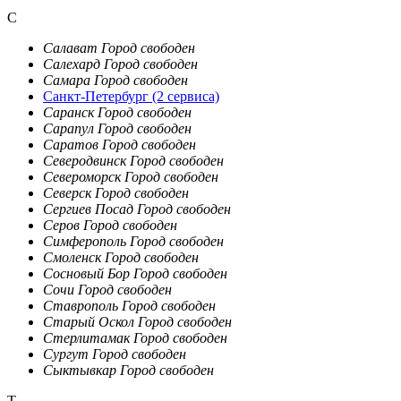
С
Салават
Город свободен
Салехард
Город свободен
Самара
Город свободен
Санкт-Петербург
(2 сервиса)
Саранск
Город свободен
Сарапул
Город свободен
Саратов
Город свободен
Северодвинск
Город свободен
Североморск
Город свободен
Северск
Город свободен
Сергиев Посад
Город свободен
Серов
Город свободен
Симферополь
Город свободен
Смоленск
Город свободен
Сосновый Бор
Город свободен
Сочи
Город свободен
Ставрополь
Город свободен
Старый Оскол
Город свободен
Стерлитамак
Город свободен
Сургут
Город свободен
Сыктывкар
Город свободен
Т