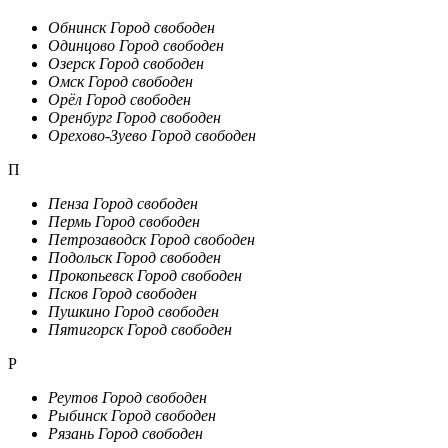
Обнинск
Город свободен
Одинцово
Город свободен
Озерск
Город свободен
Омск
Город свободен
Орёл
Город свободен
Оренбург
Город свободен
Орехово-Зуево
Город свободен
П
Пенза
Город свободен
Пермь
Город свободен
Петрозаводск
Город свободен
Подольск
Город свободен
Прокопьевск
Город свободен
Псков
Город свободен
Пушкино
Город свободен
Пятигорск
Город свободен
Р
Реутов
Город свободен
Рыбинск
Город свободен
Рязань
Город свободен