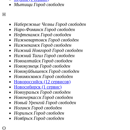
Мытищи
Город свободен
Н
Набережные Челны
Город свободен
Наро-Фоминск
Город свободен
Нефтекамск
Город свободен
Нижневартовск
Город свободен
Нижнекамск
Город свободен
Нижний Новгород
Город свободен
Нижний Тагил
Город свободен
Новоалтайск
Город свободен
Новокузнецк
Город свободен
Новокуйбышевск
Город свободен
Новомосковск
Город свободен
Новороссийск
(12 сервисов)
Новосибирск
(1 сервис)
Новоуральск
Город свободен
Новочеркасск
Город свободен
Новый Уренгой
Город свободен
Ногинск
Город свободен
Норильск
Город свободен
Ноябрьск
Город свободен
О