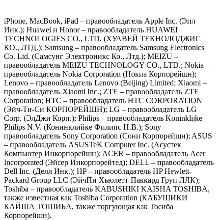
iPhone, MacBook, iPad – правообладатель Apple Inc. (Эпл
Инк.); Huawei и Honor – правообладатель HUAWEI
TECHNOLOGIES CO., LTD. (ХУАВЕЙ ТЕКНОЛОДЖИС
КО., ЛТД.); Samsung – правообладатель Samsung Electronics
Co. Ltd. (Самсунг Электроникс Ко., Лтд.); MEIZU –
правообладатель MEIZU TECHNOLOGY CO., LTD.; Nokia –
правообладатель Nokia Corporation (Нокиа Корпорейшн);
Lenovo – правообладатель Lenovo (Beijing) Limited; Xiaomi –
правообладатель Xiaomi Inc.; ZTE – правообладатель ZTE
Corporation; HTC – правообладатель HTC CORPORATION
(Эйч-Ти-Си КОРПОРЕЙШН); LG – правообладатель LG
Corp. (ЭлДжи Корп.); Philips – правообладатель Koninklijke
Philips N.V. (Конинклийке Филипс Н.В.); Sony –
правообладатель Sony Corporation (Сони Корпорейшн); ASUS
– правообладатель ASUSTeK Computer Inc. (Асустек
Компьютер Инкорпорейшн); ACER – правообладатель Acer
Incorporated (Эйсер Инкорпорейтед); DELL – правообладатель
Dell Inc. (Делл Инк.); HP – правообладатель HP Hewlett-
Packard Group LLC (ЭйчПи Хьюлетт-Паккард Груп ЛЛК);
Toshiba – правообладатель KABUSHIKI KAISHA TOSHIBA,
также известная как Toshiba Corporation (КАБУШИКИ
КАЙША ТОШИБА, также торгующая как Тосиба
Корпорейшн).