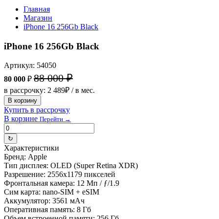
Главная
Магазин
iPhone 16 256Gb Black
iPhone 16 256Gb Black
Артикул: 54050
88 000 ₽
80 000
₽
в рассрочку: 2 489₽ / в мес.
В корзину
Купить в рассрочку
В корзине
Перейти →
↻
Характеристики
Бренд:
Apple
Тип дисплея:
OLED (Super Retina XDR)
Разрешение:
2556x1179 пикселей
Фронтальная камера:
12 Мп / ƒ/1.9
Сим карта:
nano-SIM + eSIM
Аккумулятор:
3561 мАч
Оперативная память:
8 Гб
Объем встроенной памяти:
256 Гб