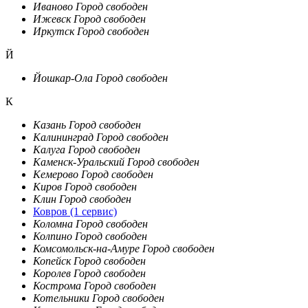
Иваново
Город свободен
Ижевск
Город свободен
Иркутск
Город свободен
Й
Йошкар-Ола
Город свободен
К
Казань
Город свободен
Калининград
Город свободен
Калуга
Город свободен
Каменск-Уральский
Город свободен
Кемерово
Город свободен
Киров
Город свободен
Клин
Город свободен
Ковров
(1 сервис)
Коломна
Город свободен
Колпино
Город свободен
Комсомольск-на-Амуре
Город свободен
Копейск
Город свободен
Королев
Город свободен
Кострома
Город свободен
Котельники
Город свободен