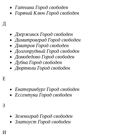
Гатчина
Город свободен
Горячий Ключ
Город свободен
Д
Дзержинск
Город свободен
Димитровград
Город свободен
Дмитров
Город свободен
Долгопрудный
Город свободен
Домодедово
Город свободен
Дубна
Город свободен
Дюртюли
Город свободен
Е
Екатеринбург
Город свободен
Ессентуки
Город свободен
З
Зеленоград
Город свободен
Златоуст
Город свободен
И