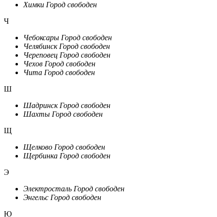
Химки
Город свободен
Ч
Чебоксары
Город свободен
Челябинск
Город свободен
Череповец
Город свободен
Чехов
Город свободен
Чита
Город свободен
Ш
Шадринск
Город свободен
Шахты
Город свободен
Щ
Щелково
Город свободен
Щербинка
Город свободен
Э
Электросталь
Город свободен
Энгельс
Город свободен
Ю