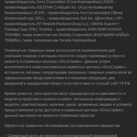
правообладатель Sony Corporation (Сони Корпорейшн); ASUS –
правообладатель ASUSTeK Computer Inc. (Асустек Компьютер
Инкорпорейшн); ACER – правообладатель Acer Incorporated (Эйсер
Инкорпорейтед); DELL – правообладатель Dell Inc. (Делл Инк.); HP –
правообладатель HP Hewlett-Packard Group LLC (ЭйчПи Хьюлетт-
Паккард Груп ЛЛК); Toshiba – правообладатель KABUSHIKI KAISHA
TOSHIBA, также известная как Toshiba Corporation (КАБУШИКИ КАЙША
ТОШИБА, также торгующая как Тосиба Корпорейшн).
Упомянутые товарные знаки используются исключительно для
описания товаров, к которым относятся предоставляемые услуги по
ремонту в сервисных центрах «iDocСервис». Данные услуги
выполняются в неавторизованных сервисных центрах «iDocСервис»,
которые не связаны с владельцами указанных товарных знаков и/или их
официальными представителями в отношении продукции, уже
введенной в гражданский оборот в соответствии со статьей 1487 ГК РФ.
Время ремонта, срок гарантии могут варьироваться в зависимости от
модели устройства и сложности работ. Актуальная информация о
моделях, комплектациях, наличии, ценах, возможных скидках и условиях
предоставления услуг доступна в сервисных центрах «iDocСервис».
Данный материал не является публичной офертой.
Оферта на сервисное обслуживание застрахованного имущества:
– Сервисный центр не является уполномоченной организацией