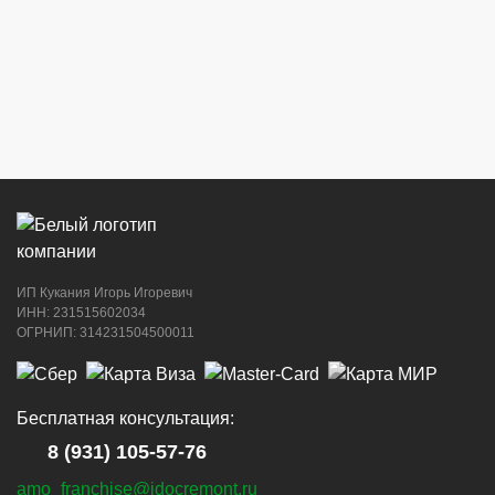
ИП Кукания Игорь Игоревич
ИНН: 231515602034
ОГРНИП: 314231504500011
Бесплатная консультация:
8 (931) 105-57-76
amo_franchise@idocremont.ru