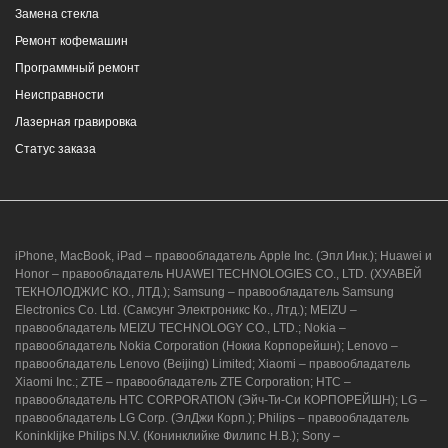
Замена стекла
Ремонт кофемашин
Программный ремонт
Неисправности
Лазерная гравировка
Статус заказа
iPhone, MacBook, iPad – правообладатель Apple Inc. (Эпл Инк.); Huawei и
Honor – правообладатель HUAWEI TECHNOLOGIES CO., LTD. (ХУАВЕЙ
ТЕКНОЛОДЖИС КО., ЛТД.); Samsung – правообладатель Samsung
Electronics Co. Ltd. (Самсунг Электроникс Ко., Лтд.); MEIZU –
правообладатель MEIZU TECHNOLOGY CO., LTD.; Nokia –
правообладатель Nokia Corporation (Нокиа Корпорейшн); Lenovo –
правообладатель Lenovo (Beijing) Limited; Xiaomi – правообладатель
Xiaomi Inc.; ZTE – правообладатель ZTE Corporation; HTC –
правообладатель HTC CORPORATION (Эйч-Ти-Си КОРПОРЕЙШН); LG –
правообладатель LG Corp. (ЭлДжи Корп.); Philips – правообладатель
Koninklijke Philips N.V. (Конинклийке Филипс Н.В.); Sony –