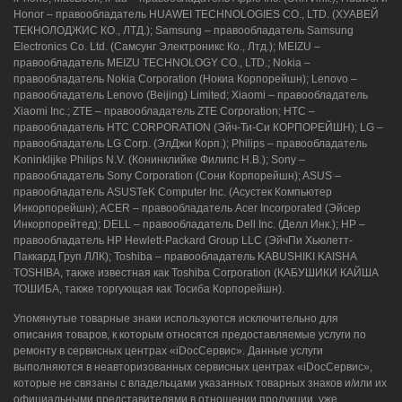
Honor – правообладатель HUAWEI TECHNOLOGIES CO., LTD. (ХУАВЕЙ
ТЕКНОЛОДЖИС КО., ЛТД.); Samsung – правообладатель Samsung
Electronics Co. Ltd. (Самсунг Электроникс Ко., Лтд.); MEIZU –
правообладатель MEIZU TECHNOLOGY CO., LTD.; Nokia –
правообладатель Nokia Corporation (Нокиа Корпорейшн); Lenovo –
правообладатель Lenovo (Beijing) Limited; Xiaomi – правообладатель
Xiaomi Inc.; ZTE – правообладатель ZTE Corporation; HTC –
правообладатель HTC CORPORATION (Эйч-Ти-Си КОРПОРЕЙШН); LG –
правообладатель LG Corp. (ЭлДжи Корп.); Philips – правообладатель
Koninklijke Philips N.V. (Конинклийке Филипс Н.В.); Sony –
правообладатель Sony Corporation (Сони Корпорейшн); ASUS –
правообладатель ASUSTeK Computer Inc. (Асустек Компьютер
Инкорпорейшн); ACER – правообладатель Acer Incorporated (Эйсер
Инкорпорейтед); DELL – правообладатель Dell Inc. (Делл Инк.); HP –
правообладатель HP Hewlett-Packard Group LLC (ЭйчПи Хьюлетт-
Паккард Груп ЛЛК); Toshiba – правообладатель KABUSHIKI KAISHA
TOSHIBA, также известная как Toshiba Corporation (КАБУШИКИ КАЙША
ТОШИБА, также торгующая как Тосиба Корпорейшн).
Упомянутые товарные знаки используются исключительно для
описания товаров, к которым относятся предоставляемые услуги по
ремонту в сервисных центрах «iDocСервис». Данные услуги
выполняются в неавторизованных сервисных центрах «iDocСервис»,
которые не связаны с владельцами указанных товарных знаков и/или их
официальными представителями в отношении продукции, уже