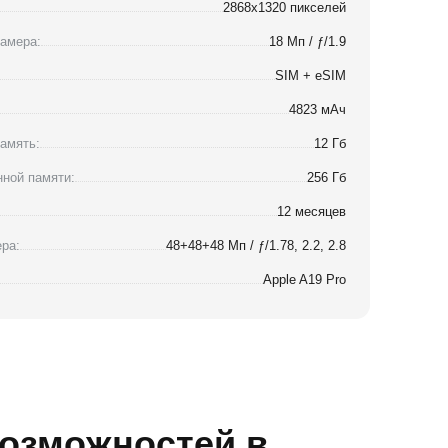
2868x1320 пикселей
амера:
18 Мп / ƒ/1.9
SIM + eSIM
4823 мАч
амять:
12 Гб
ной памяти:
256 Гб
12 месяцев
ра:
48+48+48 Мп / ƒ/1.78, 2.2, 2.8
Apple A19 Pro
возможностей в