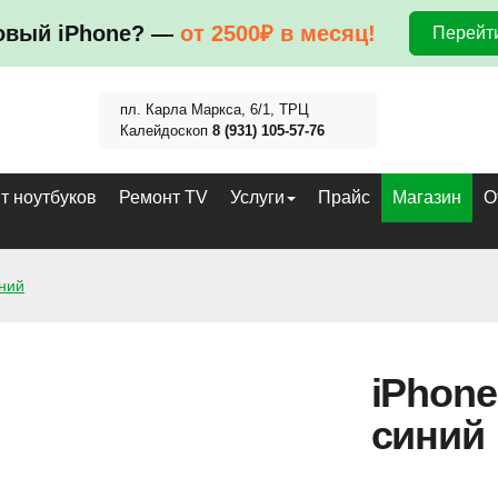
овый iPhone? —
от 2500₽ в месяц!
Перейти
пл. Карла Маркса, 6/1, ТРЦ
Калейдоскоп
8 (931) 105-57-76
т ноутбуков
Ремонт TV
Услуги
Прайс
Магазин
О
иний
iPhone
синий