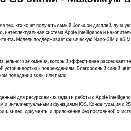
 для тех, кто хочет получить самый большой дисплей, лучш
o, интеллектуальная система Apple Intelligence и накопит
нтента. Модель поддерживает физическую Nano-SIM и eSIM
из цельного алюминия, который эффективнее рассеивает те
й устойчивостью к повреждениям. Благородный синий цвет 
йном попадании воды или пыли.
анный для ресурсоемких задач и работы с Apple Intelligen
ом и интеллектуальными функциями iOS. Конфигурация с 2
ии, видео, документы и приложения без постоянной очистк