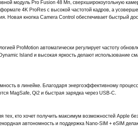
ной модуль Pro Fusion 48 Мп, сверхширокоугольную камер
формате 4K ProRes с высокой частотой кадров, а усоверш
я. Новая кнопка Camera Control обеспечивает быстрый до
логией ProMotion автоматически регулирует частоту обновл
 Dynamic Island и высокая яркость делают использование с
омность в линейке. Благодаря энергоэффективному процес
ся MagSafe, Qi2 и быстрая зарядка через USB-C.
я тех, кто хочет получить максимум возможностей Apple б
екордная автономность и поддержка Nano-SIM + eSIM дела