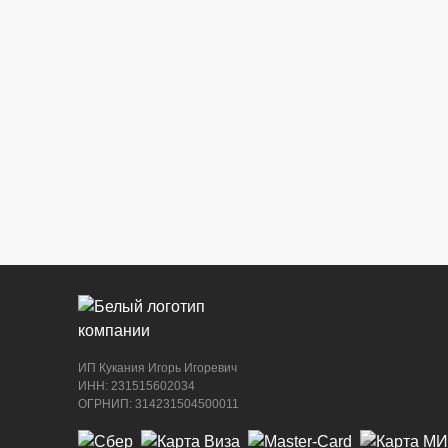
ИП Кукания Игорь Игоревич
ИНН: 231515602034
ОГРНИП: 314231504500011