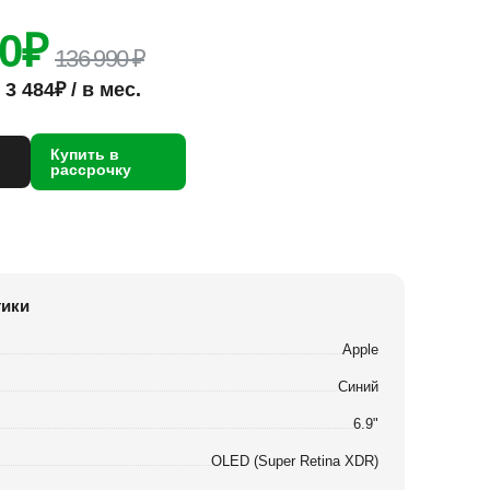
90
₽
136 990 ₽
3 484₽ / в мес.
Купить в
рассрочку
тики
Apple
Синий
6.9"
OLED (Super Retina XDR)