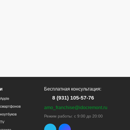
и
Бесплатная консультация:
8 (931) 105-57-76
Apple
 смартфонов
amo_franchise@idocremont.ru
ноутбуков
Режим работы: с 9:00 до 20:00
 TV