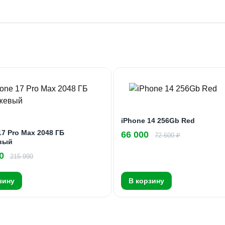
iPhone 14 256Gb Red
17 Pro Max 2048 ГБ
66 000
72 600 ₽
вый
0
215 990
зину
В корзину