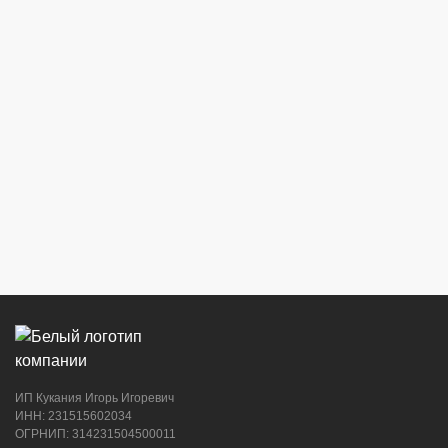
ИП Кукания Игорь Игоревич
ИНН: 231515602034
ОГРНИП: 314231504500011