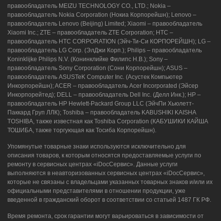
правообладатель MEIZU TECHNOLOGY CO., LTD.; Nokia –
правообладатель Nokia Corporation (Нокиа Корпорейшн); Lenovo –
правообладатель Lenovo (Beijing) Limited; Xiaomi – правообладатель
Xiaomi Inc.; ZTE – правообладатель ZTE Corporation; HTC –
правообладатель HTC CORPORATION (Эйч-Ти-Си КОРПОРЕЙШН); LG –
правообладатель LG Corp. (ЭлДжи Корп.); Philips – правообладатель
Koninklijke Philips N.V. (Конинклийке Филипс Н.В.); Sony –
правообладатель Sony Corporation (Сони Корпорейшн); ASUS –
правообладатель ASUSTeK Computer Inc. (Асустек Компьютер
Инкорпорейшн); ACER – правообладатель Acer Incorporated (Эйсер
Инкорпорейтед); DELL – правообладатель Dell Inc. (Делл Инк.); HP –
правообладатель HP Hewlett-Packard Group LLC (ЭйчПи Хьюлетт-
Паккард Груп ЛЛК); Toshiba – правообладатель KABUSHIKI KAISHA
TOSHIBA, также известная как Toshiba Corporation (КАБУШИКИ КАЙША
ТОШИБА, также торгующая как Тосиба Корпорейшн).
Упомянутые товарные знаки используются исключительно для
описания товаров, к которым относятся предоставляемые услуги по
ремонту в сервисных центрах «iDocСервис». Данные услуги
выполняются в неавторизованных сервисных центрах «iDocСервис»,
которые не связаны с владельцами указанных товарных знаков и/или их
официальными представителями в отношении продукции, уже
введенной в гражданский оборот в соответствии со статьей 1487 ГК РФ.
Время ремонта, срок гарантии могут варьироваться в зависимости от