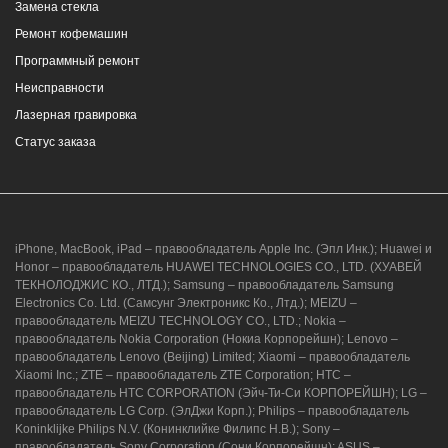
Замена стекла
Ремонт кофемашин
Программный ремонт
Неисправности
Лазерная гравировка
Статус заказа
iPhone, MacBook, iPad – правообладатель Apple Inc. (Эпл Инк.); Huawei и
Honor – правообладатель HUAWEI TECHNOLOGIES CO., LTD. (ХУАВЕЙ
ТЕКНОЛОДЖИС КО., ЛТД.); Samsung – правообладатель Samsung
Electronics Co. Ltd. (Самсунг Электроникс Ко., Лтд.); MEIZU –
правообладатель MEIZU TECHNOLOGY CO., LTD.; Nokia –
правообладатель Nokia Corporation (Нокиа Корпорейшн); Lenovo –
правообладатель Lenovo (Beijing) Limited; Xiaomi – правообладатель
Xiaomi Inc.; ZTE – правообладатель ZTE Corporation; HTC –
правообладатель HTC CORPORATION (Эйч-Ти-Си КОРПОРЕЙШН); LG –
правообладатель LG Corp. (ЭлДжи Корп.); Philips – правообладатель
Koninklijke Philips N.V. (Конинклийке Филипс Н.В.); Sony –
правообладатель Sony Corporation (Сони Корпорейшн); ASUS –