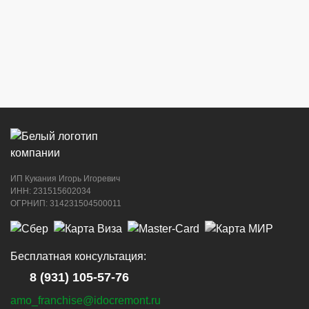
ИП Кукания Игорь Игоревич
ИНН: 231515602034
ОГРНИП: 314231504500011
Бесплатная консультация:
8 (931) 105-57-76
amo_franchise@idocremont.ru