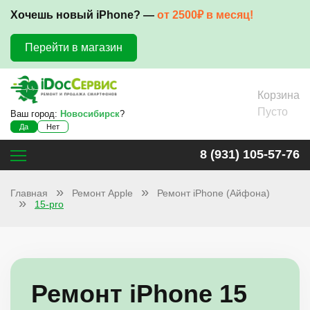
Хочешь новый iPhone? —
от 2500₽ в месяц!
Перейти в магазин
Корзина
Пусто
Ваш город:
Новосибирск
?
Да
Нет
8 (931) 105-57-76
Главная
Ремонт Apple
Ремонт iPhone (Айфона)
15-pro
Ремонт iPhone 15