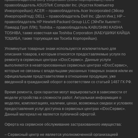
правообладатель ASUSTeK Computer Inc. (Асустек Компьютер
Инкорпорейшн); ACER – правообладатель Acer Incorporated (Эйсер
Инкорпорейтед); DELL – правообладатель Dell Inc. (Делл Инк.); HP –
правообладатель HP Hewlett-Packard Group LLC (ЭйчПи Хьюлетт-
Паккард Груп ЛЛК); Toshiba – правообладатель KABUSHIKI KAISHA
TOSHIBA, также известная как Toshiba Corporation (КАБУШИКИ КАЙША
ТОШИБА, также торгующая как Тосиба Корпорейшн).
Упомянутые товарные знаки используются исключительно для
описания товаров, к которым относятся предоставляемые услуги по
ремонту в сервисных центрах «iDocСервис». Данные услуги
выполняются в неавторизованных сервисных центрах «iDocСервис»,
которые не связаны с владельцами указанных товарных знаков и/или их
официальными представителями в отношении продукции, уже
введенной в гражданский оборот в соответствии со статьей 1487 ГК РФ.
Время ремонта, срок гарантии могут варьироваться в зависимости от
модели устройства и сложности работ. Актуальная информация о
моделях, комплектациях, наличии, ценах, возможных скидках и условиях
предоставления услуг доступна в сервисных центрах «iDocСервис».
Данный материал не является публичной офертой.
Оферта на сервисное обслуживание застрахованного имущества:
– Сервисный центр не является уполномоченной организацией