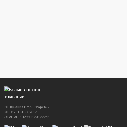
ИП Кукания Игорь Игоревич
ИНН: 231515602034
ОГРНИП: 314231504500011