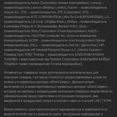
правообладатель Nokia Corporation (Нокиа Корпорейшн); Lenovo –
правообладатель Lenovo (Beijing) Limited; Xiaomi – правообладатель
Xiaomi Inc.; ZTE – правообладатель ZTE Corporation; HTC –
правообладатель HTC CORPORATION (Эйч-Ти-Си КОРПОРЕЙШН); LG –
правообладатель LG Corp. (ЭлДжи Корп.); Philips – правообладатель
Koninklijke Philips N.V. (Конинклийке Филипс Н.В.); Sony –
правообладатель Sony Corporation (Сони Корпорейшн); ASUS –
правообладатель ASUSTeK Computer Inc. (Асустек Компьютер
Инкорпорейшн); ACER – правообладатель Acer Incorporated (Эйсер
Инкорпорейтед); DELL – правообладатель Dell Inc. (Делл Инк.); HP –
правообладатель HP Hewlett-Packard Group LLC (ЭйчПи Хьюлетт-
Паккард Груп ЛЛК); Toshiba – правообладатель KABUSHIKI KAISHA
TOSHIBA, также известная как Toshiba Corporation (КАБУШИКИ КАЙША
ТОШИБА, также торгующая как Тосиба Корпорейшн).
Упомянутые товарные знаки используются исключительно для
описания товаров, к которым относятся предоставляемые услуги по
ремонту в сервисных центрах «iDocСервис». Данные услуги
выполняются в неавторизованных сервисных центрах «iDocСервис»,
которые не связаны с владельцами указанных товарных знаков и/или их
официальными представителями в отношении продукции, уже
введенной в гражданский оборот в соответствии со статьей 1487 ГК РФ.
Время ремонта, срок гарантии могут варьироваться в зависимости от
модели устройства и сложности работ. Актуальная информация о