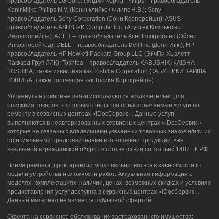
правообладатель LG Corp. (ЭлДжи Корп.); Philips – правообладатель
Koninklijke Philips N.V. (Конинклийке Филипс Н.В.); Sony –
правообладатель Sony Corporation (Сони Корпорейшн); ASUS –
правообладатель ASUSTeK Computer Inc. (Асустек Компьютер
Инкорпорейшн); ACER – правообладатель Acer Incorporated (Эйсер
Инкорпорейтед); DELL – правообладатель Dell Inc. (Делл Инк.); HP –
правообладатель HP Hewlett-Packard Group LLC (ЭйчПи Хьюлетт-
Паккард Груп ЛЛК); Toshiba – правообладатель KABUSHIKI KAISHA
TOSHIBA, также известная как Toshiba Corporation (КАБУШИКИ КАЙША
ТОШИБА, также торгующая как Тосиба Корпорейшн).
Упомянутые товарные знаки используются исключительно для
описания товаров, к которым относятся предоставляемые услуги по
ремонту в сервисных центрах «iDocСервис». Данные услуги
выполняются в неавторизованных сервисных центрах «iDocСервис»,
которые не связаны с владельцами указанных товарных знаков и/или их
официальными представителями в отношении продукции, уже
введенной в гражданский оборот в соответствии со статьей 1487 ГК РФ.
Время ремонта, срок гарантии могут варьироваться в зависимости от
модели устройства и сложности работ. Актуальная информация о
моделях, комплектациях, наличии, ценах, возможных скидках и условиях
предоставления услуг доступна в сервисных центрах «iDocСервис».
Данный материал не является публичной офертой.
Оферта на сервисное обслуживание застрахованного имущества: