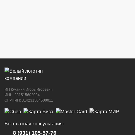
ИП Кукания Игорь Игоревич
ИНН: 231515602034
ОГРНИП: 314231504500011
Бесплатная консультация:
8 (931) 105-57-76