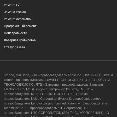
Ремонт TV
Замена стекла
Ремонт кофемашин
Программный ремонт
Неисправности
Лазерная гравировка
Статус заказа
iPhone, MacBook, iPad – правообладатель Apple Inc. (Эпл Инк.); Huawei и
Honor – правообладатель HUAWEI TECHNOLOGIES CO., LTD. (ХУАВЕЙ
ТЕКНОЛОДЖИС КО., ЛТД.); Samsung – правообладатель Samsung
Electronics Co. Ltd. (Самсунг Электроникс Ко., Лтд.); MEIZU –
правообладатель MEIZU TECHNOLOGY CO., LTD.; Nokia –
правообладатель Nokia Corporation (Нокиа Корпорейшн); Lenovo –
правообладатель Lenovo (Beijing) Limited; Xiaomi – правообладатель
Xiaomi Inc.; ZTE – правообладатель ZTE Corporation; HTC –
правообладатель HTC CORPORATION (Эйч-Ти-Си КОРПОРЕЙШН); LG –